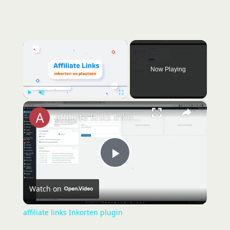
×
Now Playing
×
Play
Unmute
Fullscreen
affiliate links Inkorten plugin
P
Watch on
l
affiliate links Inkorten plugin
a