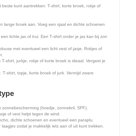
 beste kunt aantrekken: T-shirt, korte broek, rokje of
en lange broek aan. Voeg een sjaal en dichte schoenen
n lichte jas of trui. Een T-shirt onder je jas kan bij zon
louse met eventueel een licht vest of jasje. Rokjes of
r.
-shirt, jurkje, rokje of korte broek is ideaal. Vergeet je
 T-shirt, topje, korte broek of jurk. Vermijd zware
type
n zonnebescherming (hoedje, zonnebril, SPF).
asje of vest helpt tegen de wind.
ncho, dichte schoenen en eventueel een paraplu.
aagjes zodat je makkelijk iets aan of uit kunt trekken.