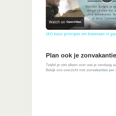
P
l
Watch on
a
SEO basis principes om bovenaan in go
y
Plan ook je zonvakanti
V
Twijfel je niet alleen over wat je vandaag 
Bekijk ons overzicht met
zonvakanties per
i
d
e