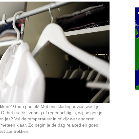
rekken? Geen paniek! Met ons kledingadvies weet je
f het nu fris, zonnig of regenachtig is, wij helpen je
een jas? Vul de temperatuur in of kijk wat anderen
at meteen klaar. Zo begin je de dag relaxed en goed
oet aantrekken.