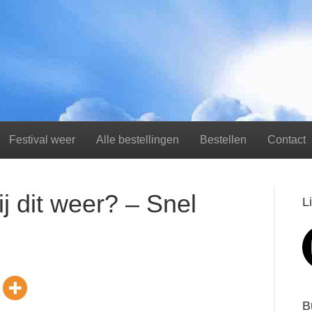
Festival weer
Alle bestellingen
Bestellen
Contact
ij dit weer? – Snel
L
B