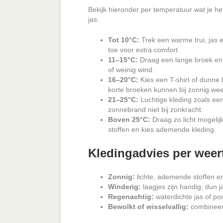
Bekijk hieronder per temperatuur wat je het
jas.
Tot 10°C:
Trek een warme trui, jas 
toe voor extra comfort.
11–15°C:
Draag een lange broek en ee
of weinig wind.
16–20°C:
Kies een T-shirt of dunne b
korte broeken kunnen bij zonnig wee
21–25°C:
Luchtige kleding zoals een T
zonnebrand niet bij zonkracht.
Boven 25°C:
Draag zo licht mogelijk:
stoffen en kies ademende kleding.
Kledingadvies per weer
Zonnig:
lichte, ademende stoffen e
Winderig:
laagjes zijn handig; dun j
Regenachtig:
waterdichte jas of po
Bewolkt of wisselvallig:
combineer l