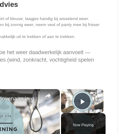
advies
t of blouse; laagjes handig bij wisselend weer.
n bij zonnig weer, neem vest of panty mee bij frisser
akkelijk uit te trekken of aan te trekken.
 hoe het weer daadwerkelijk aanvoelt —
les (wind, zonkracht, vochtigheid spelen
×
×
SEO basis principes om bovenaan in google te komen
Play Video
Now Playing