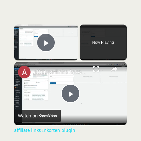
×
Now Playing
Play Video
×
affiliate links Inkorten plugin
P
Watch on
l
affiliate links Inkorten plugin
a