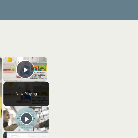
×
×
Play Video
Now Playing