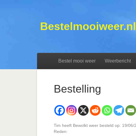
Bestelmooiweer.nl
Bestel mooi weer
Weerbericht
Bestelling
Tim heeft Bewolkt weer besteld op: 19/06
Reden: