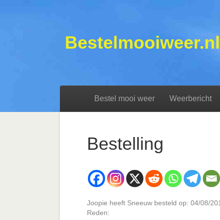
Bestelmooiweer.nl
Bestel mooi weer
Weerbericht
Bestelling
Joopie heeft Sneeuw besteld op: 04/08/20
Reden: