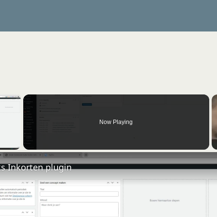
×
Now Playing
 Video
nks Inkorten plugin