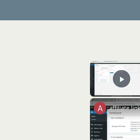
Play
affiliate li