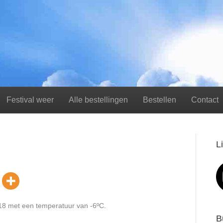
Festival weer
Alle bestellingen
Bestellen
Contact
L
18 met een temperatuur van -6ºC.
B