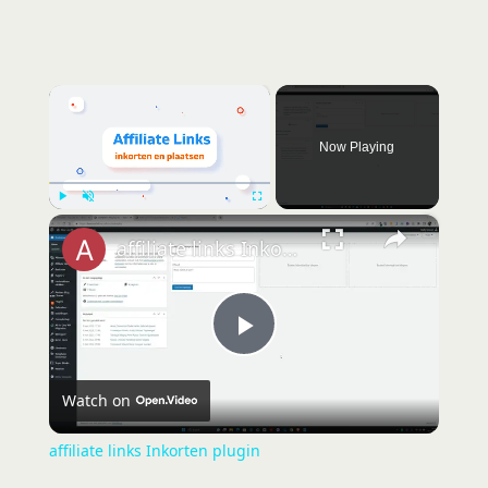
×
Now Playing
×
Play
Unmute
Fullscreen
affiliate links Inkorten plugin
P
Watch on
l
affiliate links Inkorten plugin
a