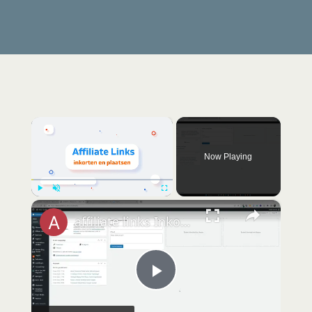
×
Now Playing
×
Play
Unmute
Fullscreen
affiliate links Inkorten plugin
P