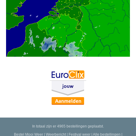
In totaal zijn er 4965 bestellingen geplaatst.
Bestel Mooi Weer
|
Weerbericht
|
Festival weer
|
Alle bestellingen
|