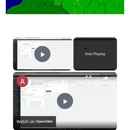
×
Now Playing
Play Video
×
affiliate links Inkorten plugin
P
Watch on
l