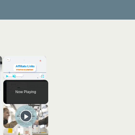
×
×
Play
Unmute
Fullscreen
Now Playing