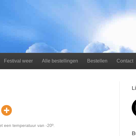
Festival weer
Alle bestellingen
Bestellen
Contact
L
et een temperatuur van -20º.
B