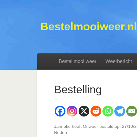
Bestelmooiweer.nl
Bestel mooi weer
Weerbericht
Bestelling
Janneke heeft Onweer besteld op: 27/10/
Reden: