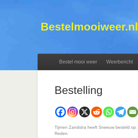
Bestelmooiweer.nl
Bestel mooi weer
Weerbericht
Bestelling
Tijmen Zandstra heeft Sneeuw besteld op:
Reden: