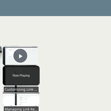
×
×
Play Video
Now Playing
Customizing Link Settings for Optimization
Managing Link Redirections and Types