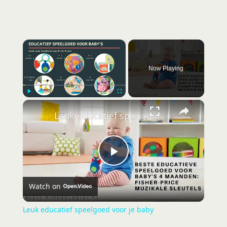
×
Now Playing
×
Play
Unmute
Fullscreen
Leuk educatief speelgoed voor je baby
P
Watch on
l
Leuk educatief speelgoed voor je baby
a