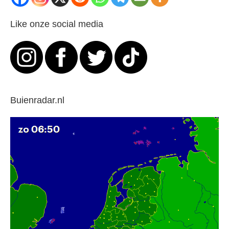
V
Like onze social media
i
d
e
Buienradar.nl
o