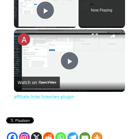
Now Playing
Play Video
×
affiliate links Inkorten plugin
P
Watch on
l
affiliate links Inkorten plugin
a
y