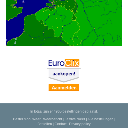
In totaal zijn er 4965 bestellingen geplaatst.
Bestel Mooi Weer
|
Weerbericht
|
Festival weer
|
Alle bestellingen
|
Bestellen
|
Contact
|
Privacy policy