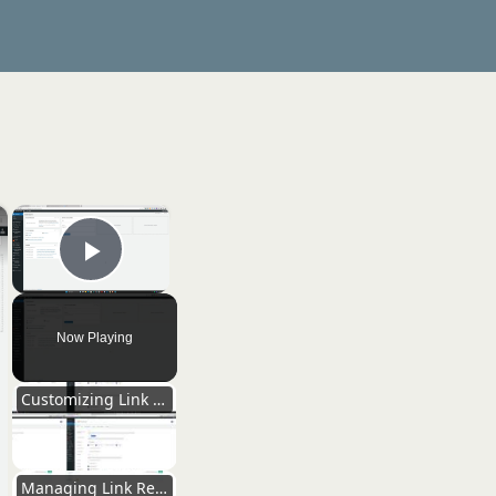
×
×
Play Video
Now Playing
Customizing Link Settings for Optimization
Managing Link Redirections and Types