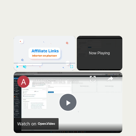
×
Now Playing
×
Play
Unmute
Fullscreen
affiliate links Inkorten plugin
P
Watch on
l