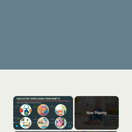
×
Now Playing