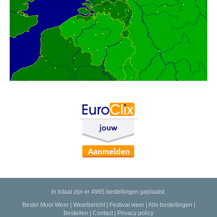
In totaal zijn er 4965 bestellingen geplaatst.
Bestel Mooi Weer
|
Weerbericht
|
Festival weer
|
Alle bestellingen
|
Bestellen
|
Contact
|
Privacy policy