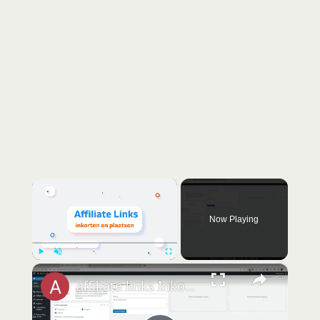
×
Now Playing
×
Play
Unmute
Fullscreen
affiliate links Inkorten plugin