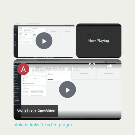
×
Now Playing
Play Video
×
affiliate links Inkorten plugin
P
Watch on
l
affiliate links Inkorten plugin
a