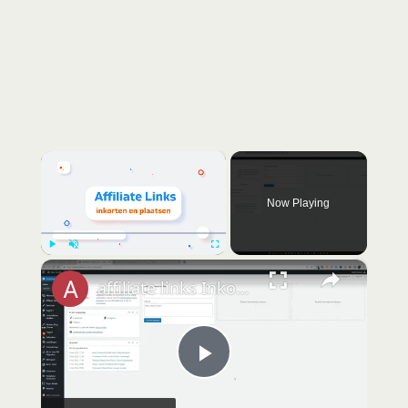
×
Now Playing
×
Play
Unmute
Fullscreen
affiliate links Inkorten plugin
P