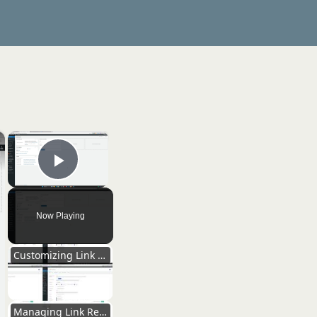
×
×
Play Video
Now Playing
Customizing Link Settings for Optimization
Managing Link Redirections and Types