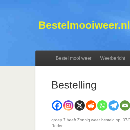
Bestelmooiweer.nl
Bestel mooi weer
Weerbericht
Bestelling
groep 7 heeft Zonnig weer besteld op: 07
Reden: