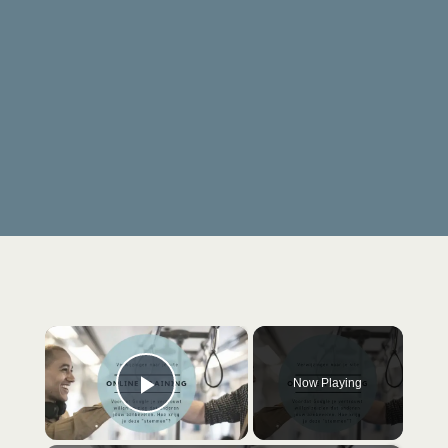
×
Now Playing
Play Video