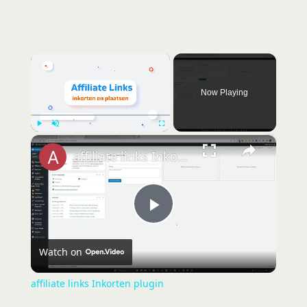
×
Now Playing
×
Play
Unmute
Fullscreen
affiliate links Inkorten plugin
P
Watch on
l
affiliate links Inkorten plugin
a