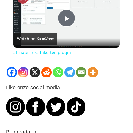
P
Watch on
l
affiliate links Inkorten plugin
a
y
Like onze social media
V
i
Buienradar.nl