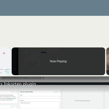
×
Now Playing
Fullscreen
nks Inkorten plugin