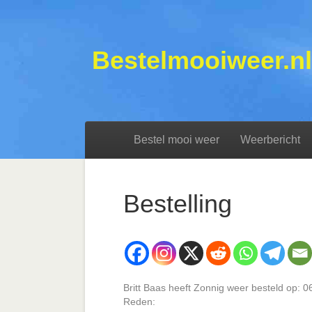
Bestelmooiweer.nl
Bestel mooi weer
Weerbericht
Bestelling
Britt Baas heeft Zonnig weer besteld op: 
Reden: