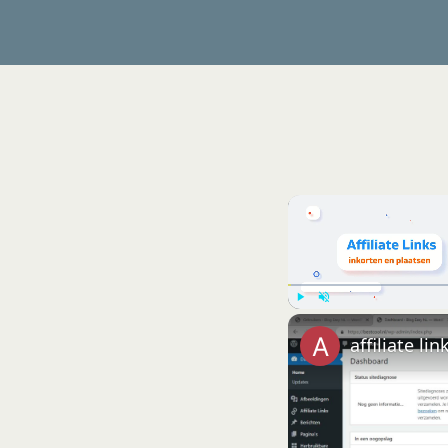
Play
Unmute
affiliate li