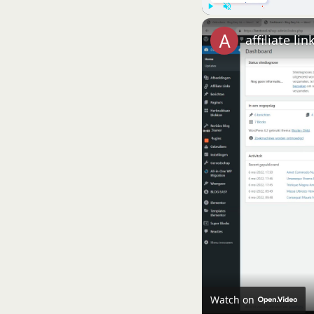
Play
Unmute
affiliate li
Watch on