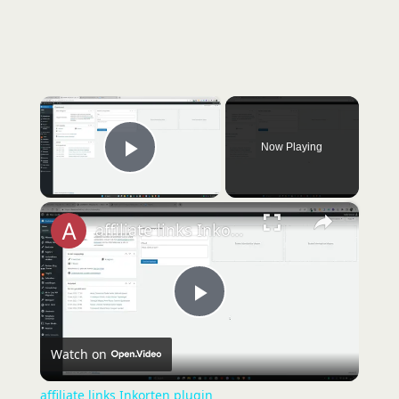
×
Now Playing
Play Video
×
affiliate links Inkorten plugin
P
Watch on
l
affiliate links Inkorten plugin