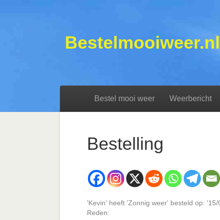
Bestelmooiweer.nl
Bestel mooi weer
Weerbericht
Bestelling
'Kevin' heeft 'Zonnig weer' besteld op: '1
Reden: