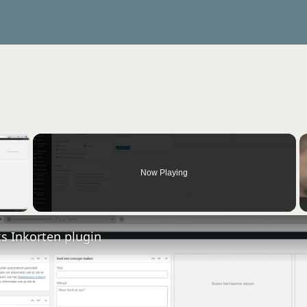
×
Now Playing
 Video
nks Inkorten plugin