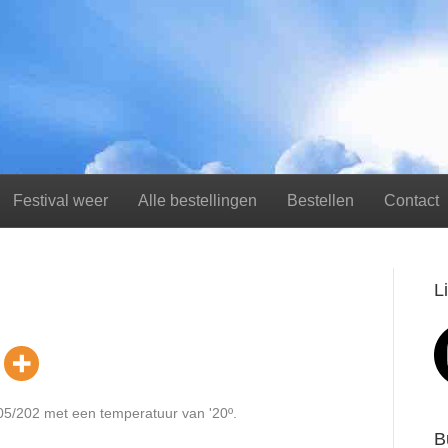
Festival weer
Alle bestellingen
Bestellen
Contact
L
5/05/202 met een temperatuur van '20º.
B