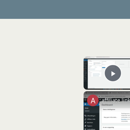
Play
affiliate li