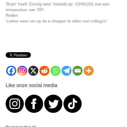
'Bram' heeft 'Zonnig weer' besteld op: '13/05/202 met een
temperatuur van '20º.
Reden:
'Lekker weer om op de e-chopper te zitten met collega's'
Like onze social media