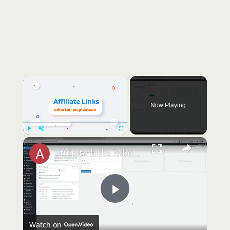
×
Now Playing
×
Play
Unmute
Fullscreen
affiliate links Inkorten plugin
P
Watch on