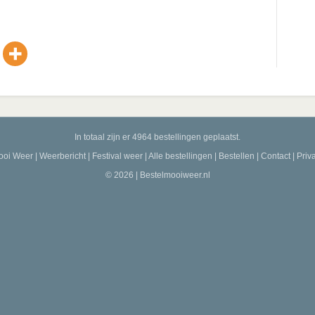
y
V
i
In totaal zijn er 4964 bestellingen geplaatst.
d
ooi Weer
|
Weerbericht
|
Festival weer
|
Alle bestellingen
|
Bestellen
|
Contact
|
Priv
© 2026 | Bestelmooiweer.nl
e
o