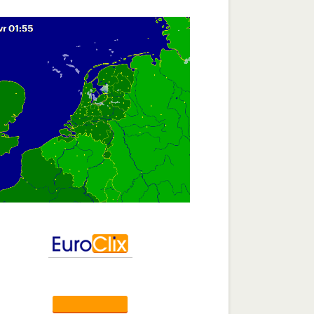
Customizing Link Settings for Optimization
Managing Link Redirections and Types
Using Role Management for Link Viewing