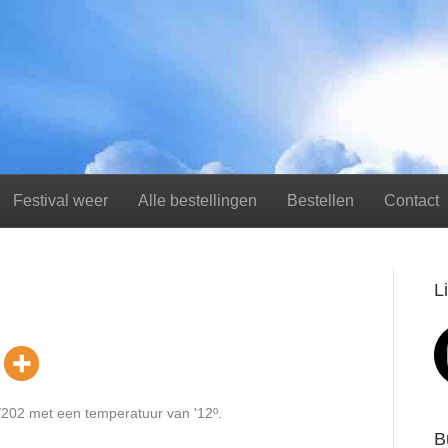
Festival weer
Alle bestellingen
Bestellen
Contact
L
05/202 met een temperatuur van '12º.
B