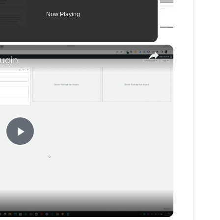
Now Playing
×
lugin
P
l
a