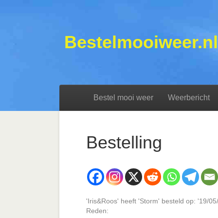
Bestelmooiweer.nl
Bestel mooi weer
Weerbericht
Bestelling
'Iris&Roos' heeft 'Storm' besteld op: '19/
Reden: