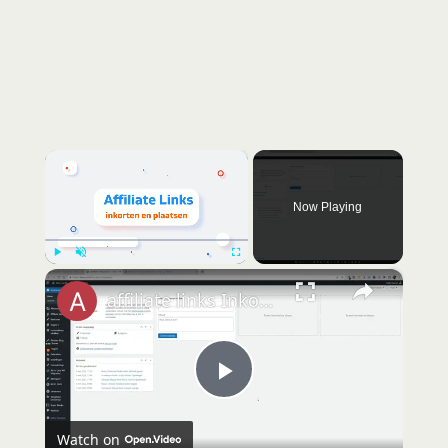
×
Now Playing
×
Play
Unmute
Fullscreen
affiliate links Inkorten plugin
P
Watch on