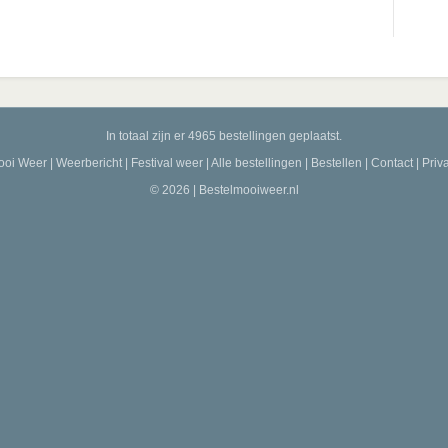
y
V
i
In totaal zijn er 4965 bestellingen geplaatst.
ooi Weer
|
Weerbericht
|
Festival weer
|
Alle bestellingen
|
Bestellen
|
Contact
|
Priv
d
© 2026 | Bestelmooiweer.nl
e
o