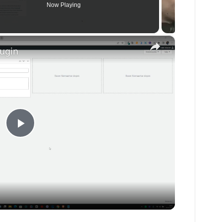
Now Playing
×
lugin
P
l
a