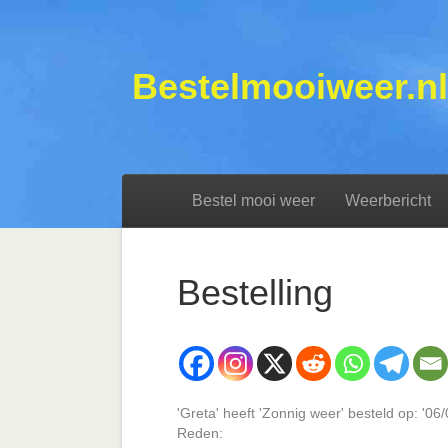
Bestelmooiweer.nl
Bestel mooi weer
Weerbericht
Bestelling
'Greta' heeft 'Zonnig weer' besteld op: '0
Reden: