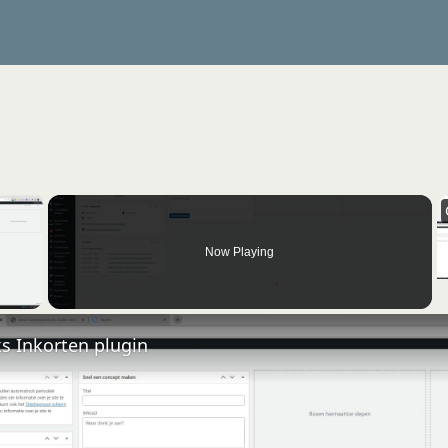
×
Now Playing
 Video
nks Inkorten plugin