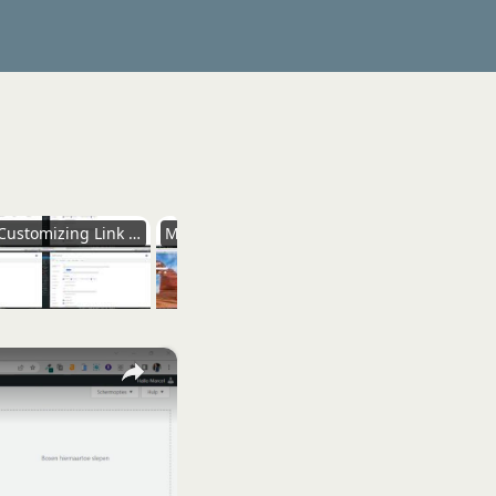
Customizing Link Settings for Optimization
Managing Link Redirections and Types
Using Role Management for Link Viewing
×