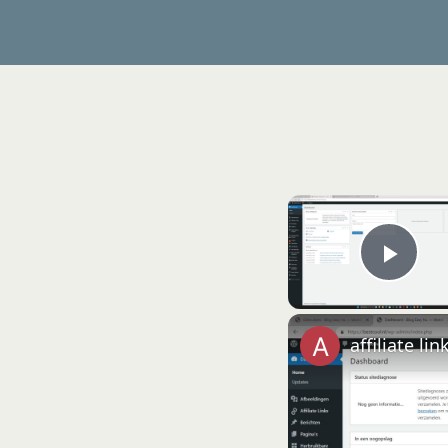
Play
affiliate li