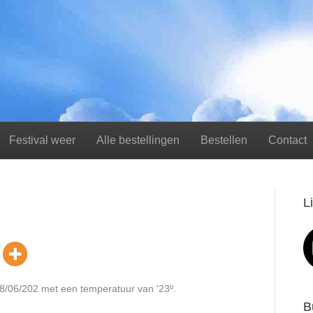
Festival weer
Alle bestellingen
Bestellen
Contact
L
'18/06/202 met een temperatuur van '23º.
B