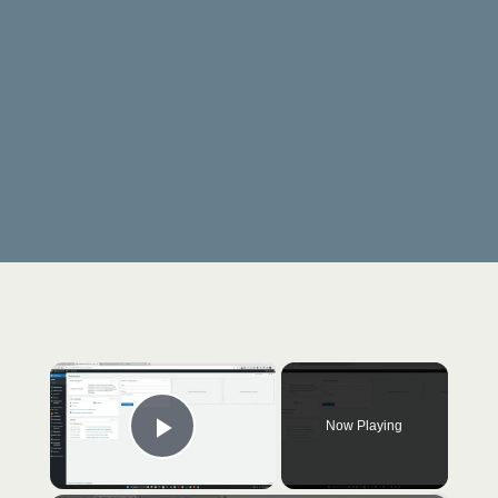
×
Now Playing
Play Video