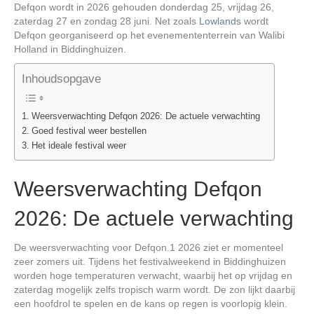
Defqon wordt in 2026 gehouden donderdag 25, vrijdag 26,
zaterdag 27 en zondag 28 juni. Net zoals
Lowlands
wordt
V
Defqon georganiseerd op het evenemententerrein van Walibi
Holland in Biddinghuizen.
i
Inhoudsopgave
d
Weersverwachting Defqon 2026: De actuele verwachting
Goed festival weer bestellen
Het ideale festival weer
e
Weersverwachting Defqon
o
2026: De actuele verwachting
De weersverwachting voor Defqon.1 2026 ziet er momenteel
zeer zomers uit. Tijdens het festivalweekend in Biddinghuizen
worden hoge temperaturen verwacht, waarbij het op vrijdag en
zaterdag mogelijk zelfs tropisch warm wordt. De zon lijkt daarbij
een hoofdrol te spelen en de kans op regen is voorlopig klein.