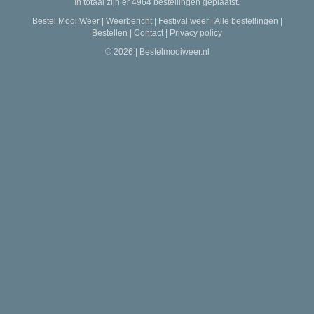
In totaal zijn er 4964 bestellingen geplaatst.
Bestel Mooi Weer
|
Weerbericht
|
Festival weer
|
Alle bestellingen
|
Bestellen
|
Contact
|
Privacy policy
© 2026 | Bestelmooiweer.nl