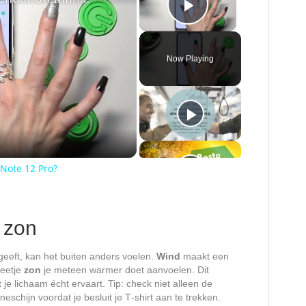
Play Video
Now Playing
 Note 12 Pro?
 zon
geeft, kan het buiten anders voelen.
Wind
maakt een
beetje
zon
je meteen warmer doet aanvoelen. Dit
 je lichaam écht ervaart. Tip: check niet alleen de
schijn voordat je besluit je T‑shirt aan te trekken.