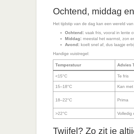
Ochtend, middag e
d
Het tijdstip van de dag kan een wereld van
e
Ochtend:
vaak fris, vooral in lente o
Middag:
meestal het warmst, zon er
Avond:
koelt snel af, dus laagje erbi
o
Handige vuistregel:
Temperatuur
Advies T
<15°C
Te fris
15–18°C
Kan met 
18–22°C
Prima
>22°C
Volledig
Twijfel? Zo zit je alt