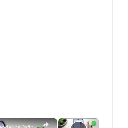
×
×
How to Add Event to Calendar on Infinix Note 12 Pro?