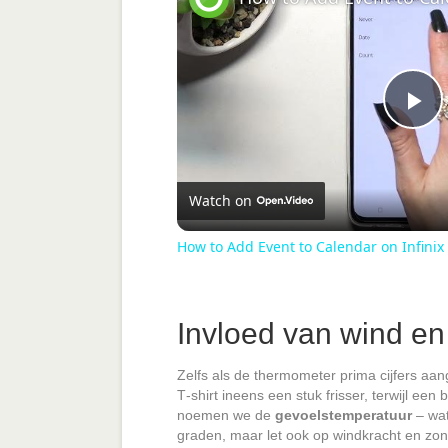
P
l
Watch on
a
How to Add Event to Calendar on Infinix
y
Invloed van wind en
V
Zelfs als de thermometer prima cijfers aan
T‑shirt ineens een stuk frisser, terwijl een 
noemen we de
gevoelstemperatuur
– wat
i
graden, maar let ook op windkracht en zonne