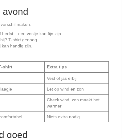
n avond
 verschil maken:
f herfst – een vestje kan fijn zijn.
bij? T‑shirt genoeg.
j kan handig zijn.
‑shirt
Extra tips
Vest of jas erbij
laagje
Let op wind en zon
Check wind, zon maakt het
warmer
 comfortabel
Niets extra nodig
ijd goed