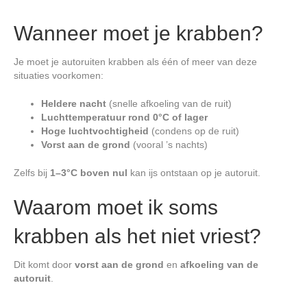
y
Wanneer moet je krabben?
V
Je moet je autoruiten krabben als één of meer van deze
situaties voorkomen:
i
Heldere nacht
(snelle afkoeling van de ruit)
Luchttemperatuur rond 0°C of lager
Hoge luchtvochtigheid
(condens op de ruit)
d
Vorst aan de grond
(vooral ’s nachts)
Zelfs bij
1–3°C boven nul
kan ijs ontstaan op je autoruit.
e
Waarom moet ik soms
o
krabben als het niet vriest?
Dit komt door
vorst aan de grond
en
afkoeling van de
autoruit
.