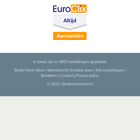
In totaal zijn er 4965 bestellingen geplaatst.
Bestel Mooi Weer
|
Weerbericht
|
Festival weer
|
Alle bestellingen
|
Bestellen
|
Contact
|
Privacy policy
© 2026 | Bestelmooiweer.nl