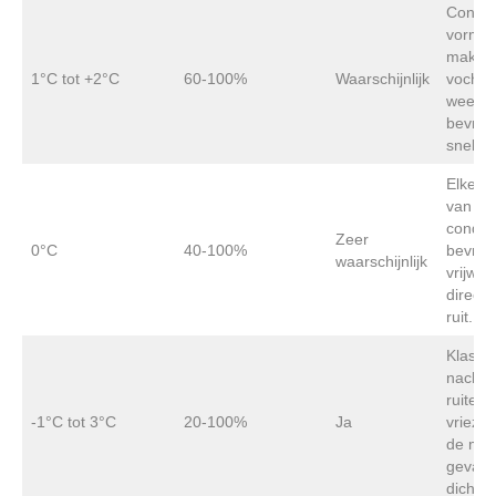
Conde
vormt
makkeli
1°C tot +2°C
60-100%
Waarschijnlijk
vochtig
weer; r
bevries
snel.
Elke v
van
conde
Zeer
0°C
40-100%
bevries
waarschijnlijk
vrijwel
direct 
ruit.
Klassi
nachtvo
ruiten
-1°C tot 3°C
20-100%
Ja
vriezen
de mee
gevall
dicht.