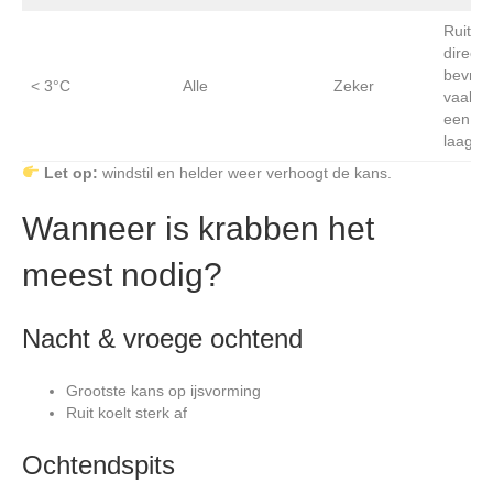
Ruiten 
direct
bevror
< 3°C
Alle
Zeker
vaak m
een di
laag ijs
Let op:
windstil en helder weer verhoogt de kans.
Wanneer is krabben het
meest nodig?
Nacht & vroege ochtend
Grootste kans op ijsvorming
Ruit koelt sterk af
Ochtendspits