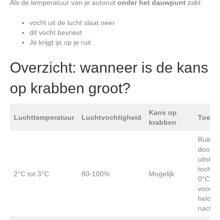
Als de temperatuur van je autoruit
onder het dauwpunt
zakt:
vocht uit de lucht slaat neer
dit vocht bevriest
Je krijgt ijs op je ruit
Overzicht: wanneer is de kans
op krabben groot?
Kans op
Luchttemperatuur
Luchtvochtigheid
Toelic
krabben
Ruit k
door
uitstral
toch o
2°C tot 3°C
80-100%
Mogelijk
0°C za
vooral
helder
nachte