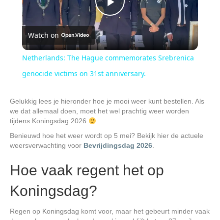
P
Watch on
l
Netherlands: The Hague commemorates Srebrenica
a
genocide victims on 31st anniversary.
y
Gelukkig lees je hieronder hoe je mooi weer kunt bestellen. Als
we dat allemaal doen, moet het wel prachtig weer worden
tijdens Koningsdag 2026
V
Benieuwd hoe het weer wordt op 5 mei? Bekijk hier de actuele
weersverwachting voor
Bevrijdingsdag 2026
.
i
Hoe vaak regent het op
Koningsdag?
d
Regen op Koningsdag komt voor, maar het gebeurt minder vaak