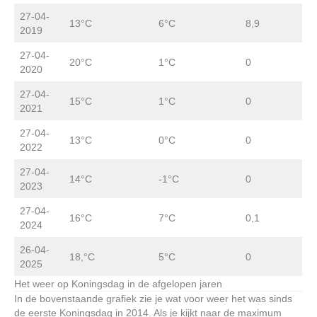
27-04-
13°C
6°C
8,9
2019
27-04-
20°C
1°C
0
2020
27-04-
15°C
1°C
0
2021
27-04-
13°C
0°C
0
2022
27-04-
14°C
-1°C
0
2023
27-04-
16°C
7°C
0,1
2024
26-04-
18,°C
5°C
0
2025
Het weer op Koningsdag in de afgelopen jaren
In de bovenstaande grafiek zie je wat voor weer het was sinds
de eerste Koningsdag in 2014. Als je kijkt naar de maximum