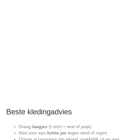
Beste kledingadvies
Draag
laagjes
(t-shirt + vest of jasje)
Kies voor een
lichte jas
tegen wind of regen
Oranje accessoires zijn ideaal: makkelijk uit en aan