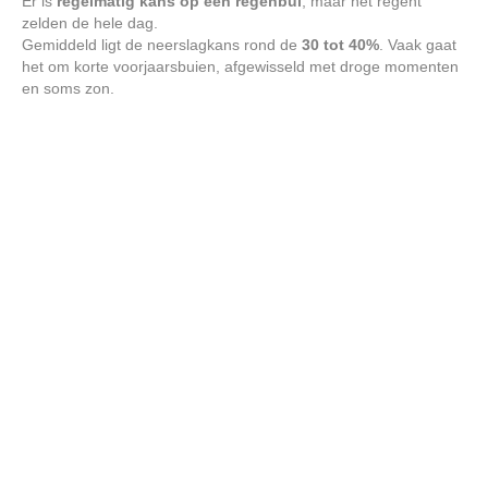
Er is
regelmatig kans op een regenbui
, maar het regent
zelden de hele dag.
Gemiddeld ligt de neerslagkans rond de
30 tot 40%
. Vaak gaat
het om korte voorjaarsbuien, afgewisseld met droge momenten
en soms zon.