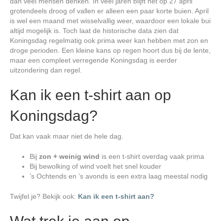
e
dan veel mensen denken. In veel jaren blijft het op 27 april
grotendeels droog of vallen er alleen een paar korte buien. April
is wel een maand met wisselvallig weer, waardoor een lokale bui
o
altijd mogelijk is. Toch laat de historische data zien dat
Koningsdag regelmatig ook prima weer kan hebben met zon en
droge perioden. Een kleine kans op regen hoort dus bij de lente,
maar een compleet verregende Koningsdag is eerder
uitzondering dan regel.
Kan ik een t-shirt aan op
Koningsdag?
Dat kan vaak maar niet de hele dag.
Bij
zon + weinig wind
is een t-shirt overdag vaak prima
Bij bewolking of wind voelt het snel kouder
’s Ochtends en ’s avonds is een extra laag meestal nodig
Twijfel je? Bekijk ook:
Kan ik een t-shirt aan?