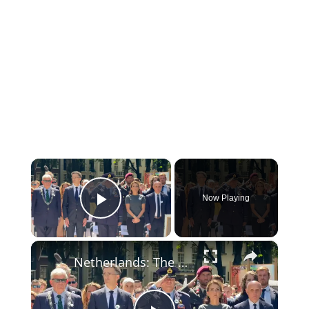
×
Now Playing
Play Video
×
Netherlands: The Hague commemorates Srebrenica genocide victims on 31st anniversary.