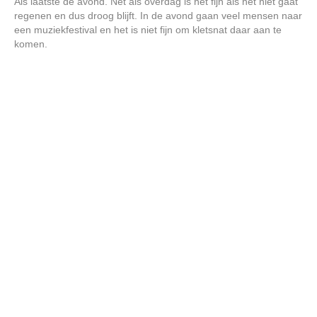
Als laatste de avond. Net als overdag is het fijn als het niet gaat
regenen en dus droog blijft. In de avond gaan veel mensen naar
een muziekfestival en het is niet fijn om kletsnat daar aan te
komen.