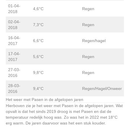
01-04-
4,6°C
Regen
2018
02-04-
7,3°C
Regen
2018
16-04-
6,6°C
Regen/hagel
2017
17-04-
5,6°C
Regen
2017
27-03-
9,8°C
Regen
2016
28-03-
9,4°C
Regen/Hagel/Onweer
2016
Het weer met Pasen in de afgelopen jaren
Hierboven zie je het weer met Pasen in de afgelopen jaren. Wat
opvalt is dat het sinds 2019 droog is met Pasen en dat de
temperatuur redelijk hoog was. Zo was het in 2022 met 18°C
erg warm. De jaren daarvoor was het een stuk kouder.