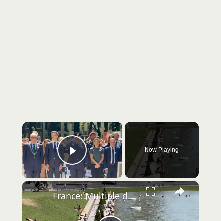
×
Now Playing
Play Video
×
France: Multiple deaths reported across France amid severe heat wave.