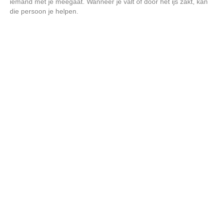
iemand met je meegaat. Wanneer je valt of door het ijs zakt, kan
die persoon je helpen.
V
i
d
e
o