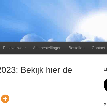
Festival weer
Alle bestellingen
Bestellen
Contact
23: Bekijk hier de
L
B