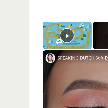
×
Play Video