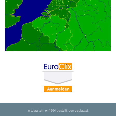
In totaal zijn er 4964 bestellingen geplaatst.