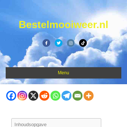
Bestelmooiweer.nl
Facebook
Twitter
Instagram
Tiktok
Menu
Inhoudsopgave