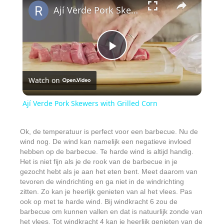
Ají Verde Pork Skewers with Grilled Corn
P
Watch on
l
Ají Verde Pork Skewers with Grilled Corn
a
Ok, de temperatuur is perfect voor een barbecue. Nu de
wind nog. De wind kan namelijk een negatieve invloed
y
hebben op de barbecue. Te harde wind is altijd handig.
Het is niet fijn als je de rook van de barbecue in je
gezocht hebt als je aan het eten bent. Meet daarom van
V
tevoren de windrichting en ga niet in de windrichting
zitten. Zo kan je heerlijk genieten van al het vlees. Pas
ook op met te harde wind. Bij windkracht 6 zou de
i
barbecue om kunnen vallen en dat is natuurlijk zonde van
het vlees. Tot windkracht 4 kan je heerlijk genieten van de