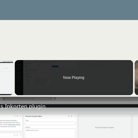
×
Now Playing
 Video
nks Inkorten plugin