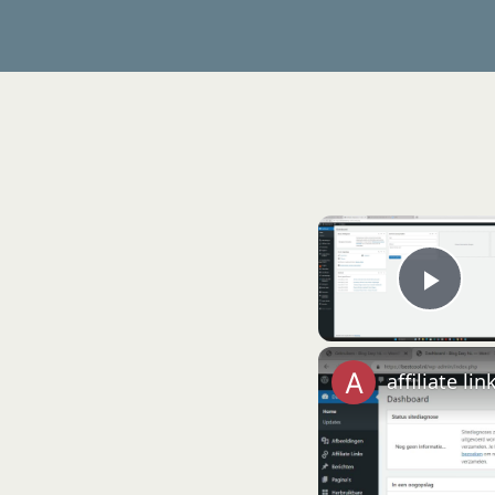
Play
affiliate li