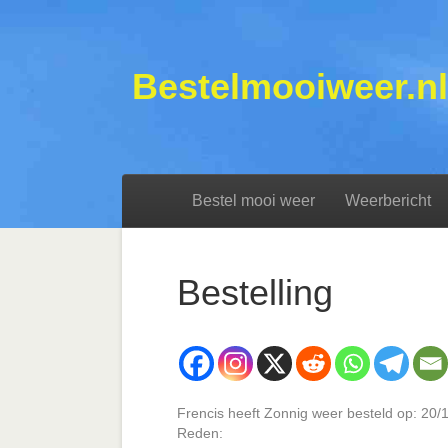
Bestelmooiweer.nl
Bestel mooi weer
Weerbericht
Bestelling
Frencis heeft Zonnig weer besteld op: 20
Reden: