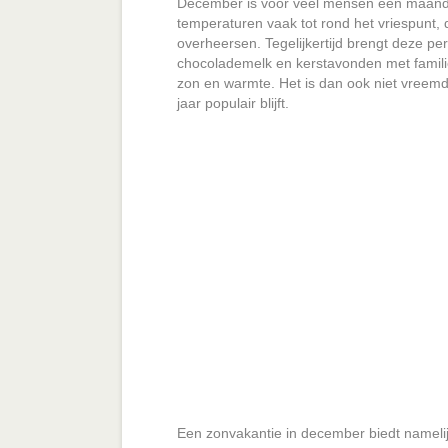
December is voor veel mensen een maand v
temperaturen vaak tot rond het vriespunt, d
overheersen. Tegelijkertijd brengt deze per
chocolademelk en kerstavonden met familie.
zon en warmte. Het is dan ook niet vreem
jaar populair blijft.
Een zonvakantie in december biedt namelij