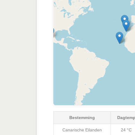
Bestemming
Dagtem
Canarische Eilanden
24 °C