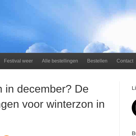
Festival weer
Alle bestellingen
Bestellen
Contact
m in december? De
L
gen voor winterzon in
B