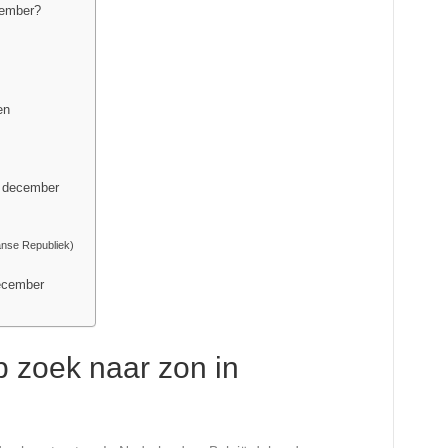
cember?
en
n december
anse Republiek)
december
p zoek naar zon in