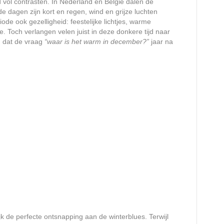
ol contrasten. In Nederland en België dalen de
e dagen zijn kort en regen, wind en grijze luchten
iode ook gezelligheid: feestelijke lichtjes, warme
 Toch verlangen velen juist in deze donkere tijd naar
d dat de vraag
“waar is het warm in december?”
jaar na
k de perfecte ontsnapping aan de winterblues. Terwijl