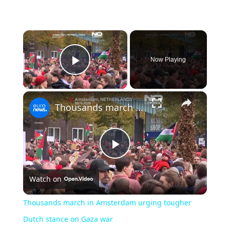
×
Now Playing
Play Video
×
Thousands march in Amsterdam urging tougher Dutch stance on Gaza war
P
Watch on
l
Thousands march in Amsterdam urging tougher
a
Dutch stance on Gaza war