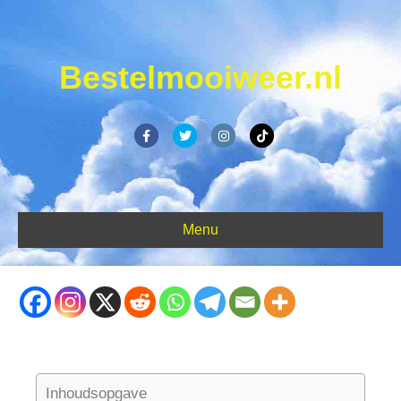
Bestelmooiweer.nl
Facebook
Twitter
Instagram
Tiktok
Menu
Inhoudsopgave