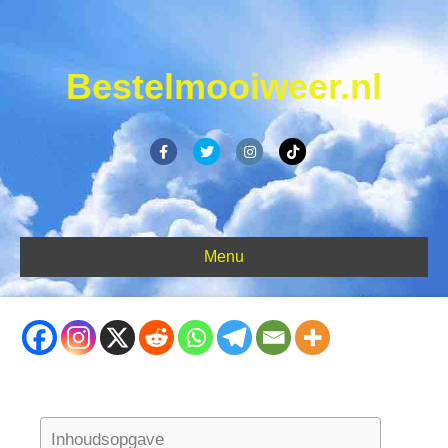
Bestelmooiweer.nl
Facebook
Twitter
Instagram
Tiktok
Menu
Inhoudsopgave