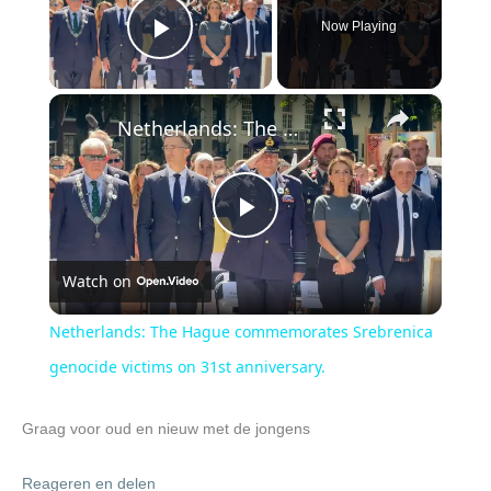
Now Playing
Play Video
×
Netherlands: The Hague commemorates Srebrenica genocide victims on 31st anniversary.
P
Watch on
l
Netherlands: The Hague commemorates Srebrenica
a
genocide victims on 31st anniversary.
y
Graag voor oud en nieuw met de jongens
Reageren en delen