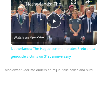
Netherlands: The Hague commemorates Srebrenica genocide victims on 31st anniversary.
P
Watch on
l
Netherlands: The Hague commemorates Srebrenica
a
genocide victims on 31st anniversary.
y
Mooieweer voor me ouders en mij in Italië collediana sutri
V
i