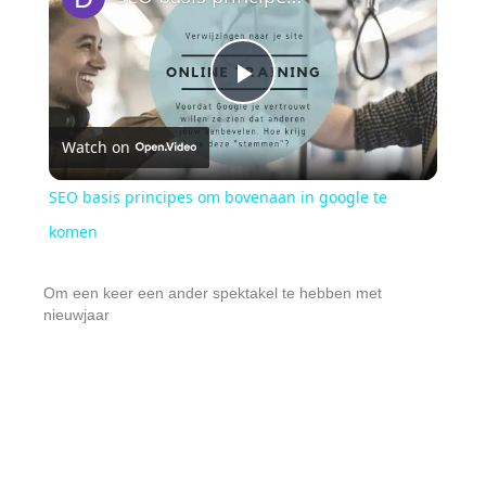
P
Watch on
l
SEO basis principes om bovenaan in google te
a
komen
y
Om een keer een ander spektakel te hebben met
nieuwjaar
V
i