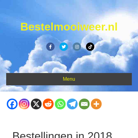
Bestelmooiweer.nl
Facebook
Twitter
Instagram
Tiktok
Menu
Bestellingen in 2018