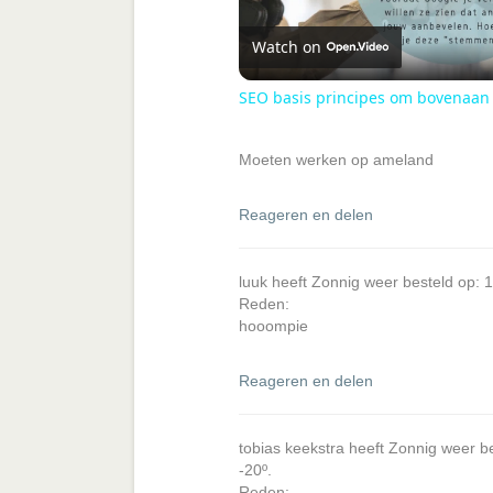
Watch on
l
SEO basis principes om bovenaan
a
Moeten werken op ameland
y
Reageren en delen
V
luuk heeft Zonnig weer besteld op:
Reden:
i
hooompie
d
Reageren en delen
e
tobias keekstra heeft Zonnig weer 
-20º.
Reden: