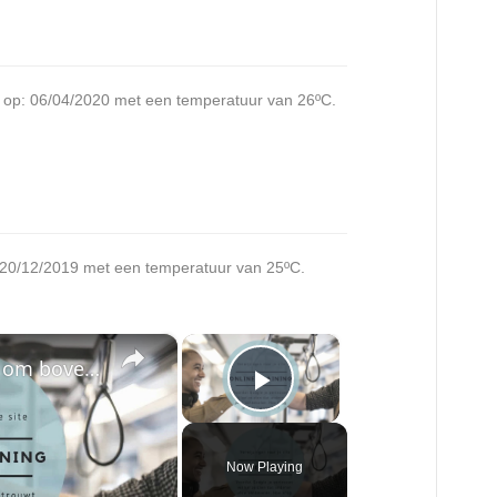
d op: 06/04/2020 met een temperatuur van 26ºC.
: 20/12/2019 met een temperatuur van 25ºC.
×
×
SEO basis principes om bovenaan in google te komen
Play Video
Now Playing