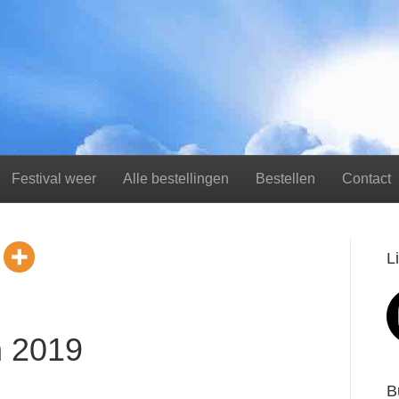
Festival weer
Alle bestellingen
Bestellen
Contact
L
n 2019
B